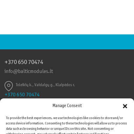
+370 650 70474
info@balticmodules.lt
Toleikių k., Vaidaigų g., Klaipėdos r.
+370 650 70474
info@balticmodules.lt
Manage Consent
Toleikių k., Vaidaigų g., Klaipėdos r.
To provide the best experiences, we use technologies like cookies to store and/or
access device information. Consenting to these technologies will allow us to process
Kokybės sertifikatai
data such as browsing behavior or unique IDs on this site. Not consenting or