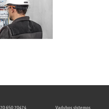
70 650 70474
Vadybos sistemos