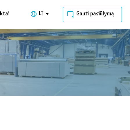
LT
ktai
Gauti pasiūlymą