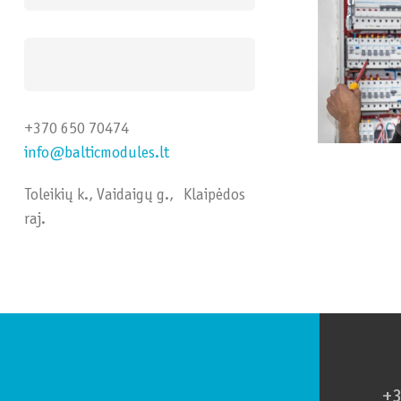
+370 650 70474
info@balticmodules.lt
Toleikių k., Vaidaigų g., Klaipėdos
raj.
+3