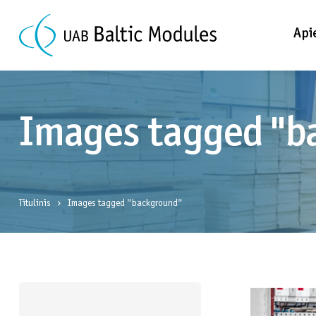
Api
Images tagged "b
Titulinis
Images tagged "background"