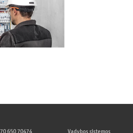
70 650 70474
Vadybos sistemos