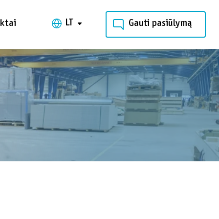
LT
ktai
Gauti pasiūlymą