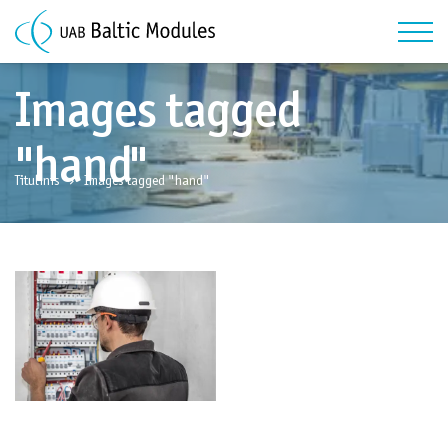
Images tagged
"hand"
Titulinis
Images tagged "hand"