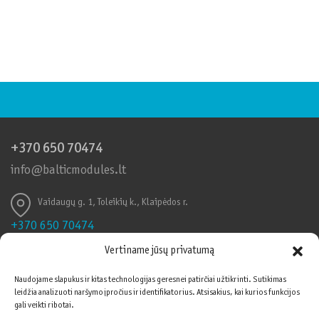
+370 650 70474
info@balticmodules.lt
Vaidaugų g. 1, Toleikių k., Klaipėdos r.
+370 650 70474
info@balticmodules.lt
Vertiname jūsų privatumą
Toleikių k., Vaidaigų g., Klaipėdos r.
Naudojame slapukus ir kitas technologijas geresnei patirčiai užtikrinti. Sutikimas
leidžia analizuoti naršymo įpročius ir identifikatorius. Atsisakius, kai kurios funkcijos
Informuojame, kad šioje svetainėje naudojami
Vadybos sistemos
gali veikti ribotai.
slapukai (angl. cookies). Sutikdami, paspauskite