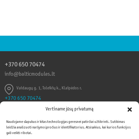
+370 650 70474
info@balticmodules.lt
Vaidaugų g. 1, Toleikių k., Klaipėdos r.
+370 650 70474
info@balticmodules.lt
Vertiname jūsų privatumą
Toleikių k., Vaidaigų g., Klaipėdos r.
Naudojame slapukus ir kitas technologijas geresnei patirčiai užtikrinti. Sutikimas
leidžia analizuoti naršymo įpročius ir identifikatorius. Atsisakius, kai kurios funkcijos
Informuojame, kad šioje svetainėje naudojami
Vadybos sistemos
gali veikti ribotai.
slapukai (angl. cookies). Sutikdami, paspauskite