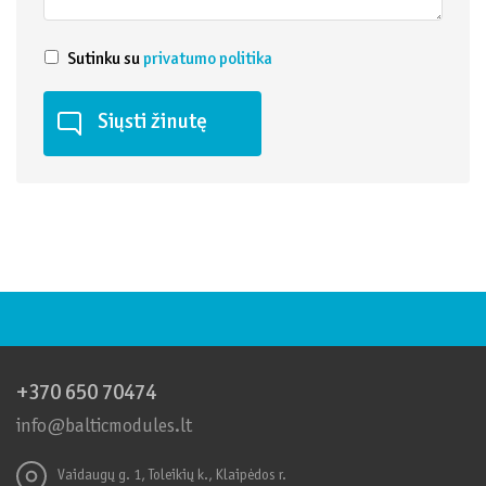
Sutinku su
privatumo politika
+370 650 70474
info@balticmodules.lt
Vaidaugų g. 1, Toleikių k., Klaipėdos r.