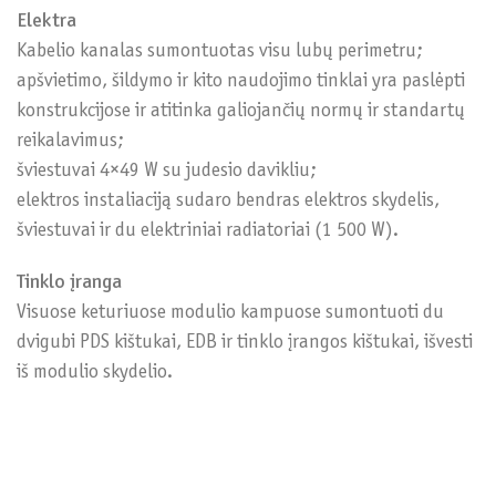
Elektra
Kabelio kanalas sumontuotas visu lubų perimetru;
apšvietimo, šildymo ir kito naudojimo tinklai yra paslėpti
konstrukcijose ir atitinka galiojančių normų ir standartų
reikalavimus;
šviestuvai 4×49 W su judesio davikliu;
elektros instaliaciją sudaro bendras elektros skydelis,
šviestuvai ir du elektriniai radiatoriai (1 500 W).
Tinklo įranga
Visuose keturiuose modulio kampuose sumontuoti du
dvigubi PDS kištukai, EDB ir tinklo įrangos kištukai, išvesti
iš modulio skydelio.