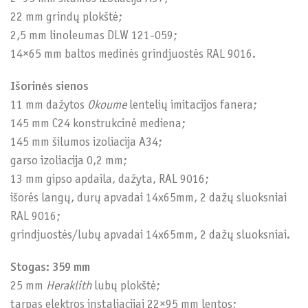
22 mm grindų plokštė;
2,5 mm linoleumas DLW 121-059;
14×65 mm baltos medinės grindjuostės RAL 9016.
Išorinės sienos
11 mm dažytos
Okoume
lentelių imitacijos fanera;
145 mm C24 konstrukcinė mediena;
145 mm šilumos izoliacija A34;
garso izoliacija 0,2 mm;
13 mm gipso apdaila, dažyta, RAL 9016;
išorės langų, durų apvadai 14x65mm, 2 dažų sluoksniai
RAL 9016;
grindjuostės/lubų apvadai 14x65mm, 2 dažų sluoksniai.
Stogas: 359 mm
25 mm
Heraklith
lubų plokštė;
tarpas elektros instaliacijai 22×95 mm lentos;