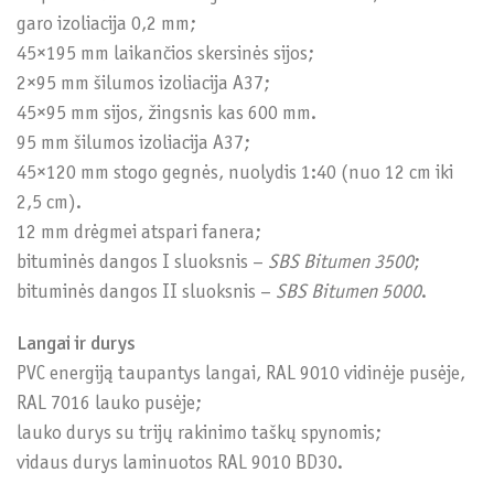
garo izoliacija 0,2 mm;
45×195 mm laikančios skersinės sijos;
2×95 mm šilumos izoliacija A37;
45×95 mm sijos, žingsnis kas 600 mm.
95 mm šilumos izoliacija A37;
45×120 mm stogo gegnės, nuolydis 1:40 (nuo 12 cm iki
2,5 cm).
12 mm drėgmei atspari fanera;
bituminės dangos I sluoksnis –
SBS Bitumen 3500
;
bituminės dangos II sluoksnis –
SBS Bitumen 5000
.
Langai ir durys
PVC energiją taupantys langai, RAL 9010 vidinėje pusėje,
RAL 7016 lauko pusėje;
lauko durys su trijų rakinimo taškų spynomis;
vidaus durys laminuotos RAL 9010 BD30.