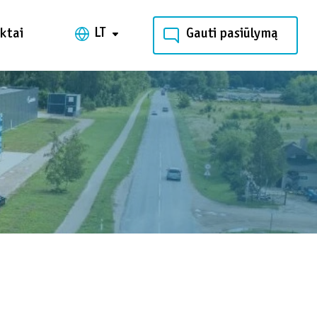
LT
ktai
Gauti pasiūlymą