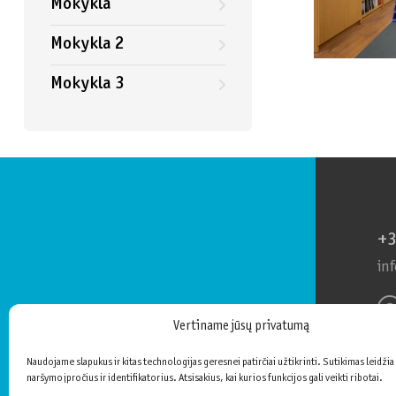
Mokykla
Mokykla 2
Mokykla 3
+3
in
Vertiname jūsų privatumą
+3
in
Naudojame slapukus ir kitas technologijas geresnei patirčiai užtikrinti. Sutikimas leidžia
naršymo įpročius ir identifikatorius. Atsisakius, kai kurios funkcijos gali veikti ribotai.
Tol