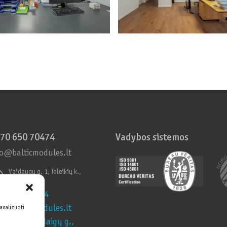
70 650 70474
Vadybos sistemos
fo@balticmodules.lt
Vaidaugų g. 1, Toleikių k.,
Klaipėdos r.
70 650 70474
fo@balticmodules.lt
 analizuoti
eikių k., Vaidaigų g.,