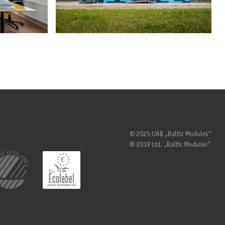
© 2025 UAB „Baltic Modules“
© 2019 Ltd. „Baltic Modules“