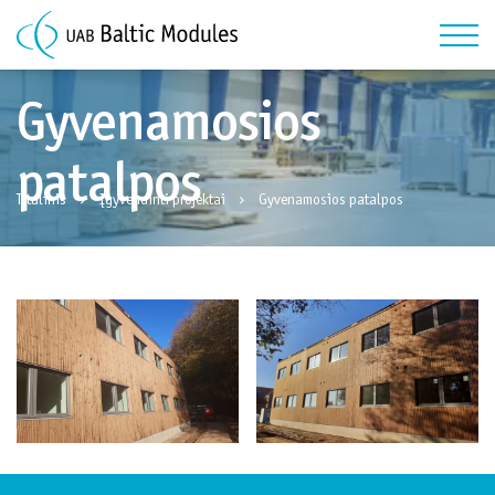
Gyvenamosios
patalpos
Titulinis
Įgyvendinti projektai
Gyvenamosios patalpos