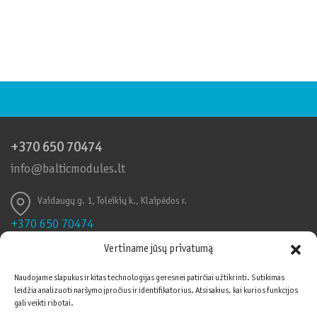
+370 650 70474
info@balticmodules.lt
Vaidaugų g. 1, Toleikių k., Klaipėdos r.
+370 650 70474
info@balticmodules.lt
Vertiname jūsų privatumą
Toleikių k., Vaidaigų g., Klaipėdos r.
Naudojame slapukus ir kitas technologijas geresnei patirčiai užtikrinti. Sutikimas
leidžia analizuoti naršymo įpročius ir identifikatorius. Atsisakius, kai kurios funkcijos
Informuojame, kad šioje svetainėje naudojami
Vadybos sistemos
gali veikti ribotai.
slapukai (angl. cookies). Sutikdami, paspauskite