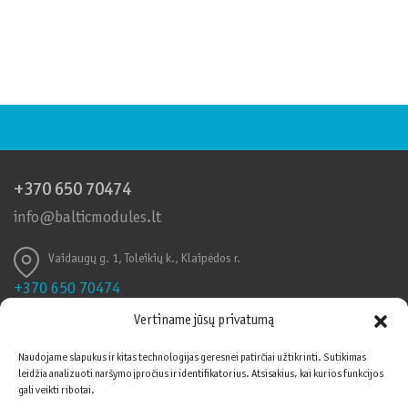
+370 650 70474
info@balticmodules.lt
Vaidaugų g. 1, Toleikių k., Klaipėdos r.
+370 650 70474
info@balticmodules.lt
Vertiname jūsų privatumą
Toleikių k., Vaidaigų g., Klaipėdos r.
Naudojame slapukus ir kitas technologijas geresnei patirčiai užtikrinti. Sutikimas
leidžia analizuoti naršymo įpročius ir identifikatorius. Atsisakius, kai kurios funkcijos
Informuojame, kad šioje svetainėje naudojami
Vadybos sistemos
gali veikti ribotai.
slapukai (angl. cookies). Sutikdami, paspauskite