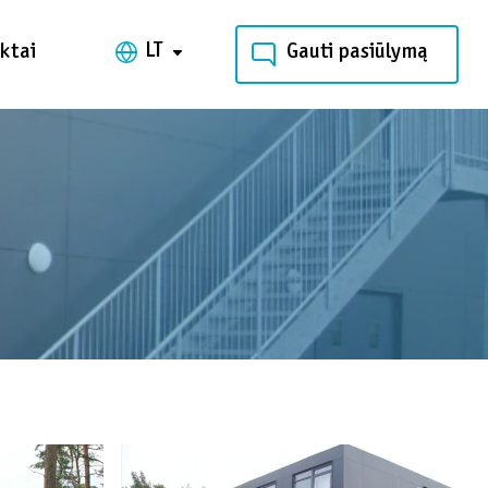
LT
ktai
Gauti pasiūlymą