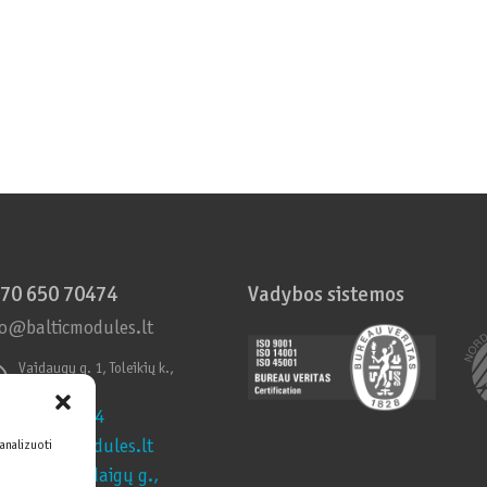
70 650 70474
Vadybos sistemos
fo@balticmodules.lt
Vaidaugų g. 1, Toleikių k.,
Klaipėdos r.
70 650 70474
fo@balticmodules.lt
 analizuoti
eikių k., Vaidaigų g.,