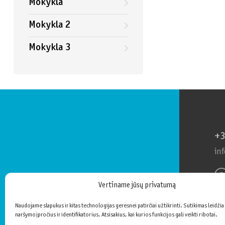
Mokykla
Mokykla 2
Mokykla 3
+3
in
Vertiname jūsų privatumą
+3
in
Naudojame slapukus ir kitas technologijas geresnei patirčiai užtikrinti. Sutikimas leidžia
naršymo įpročius ir identifikatorius. Atsisakius, kai kurios funkcijos gali veikti ribotai.
Tol